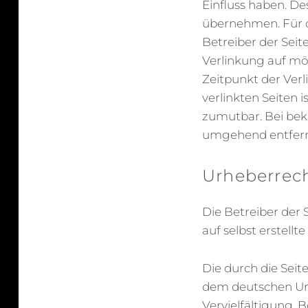
Einfluss haben. D
übernehmen. Für di
Betreiber der Seit
Verlinkung auf mö
Zeitpunkt der Verl
verlinkten Seiten 
zumutbar. Bei bek
umgehend entfer
Urheberrec
Die Betreiber der 
auf selbst erstellt
Die durch die Seit
dem deutschen Urhe
Vervielfältigung, 