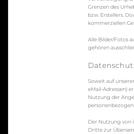
Grenzen des Urheb
bzw. Erstellers. D
kommerziellen Geb
Alle Bilder/Fotos a
gehören ausschließ
Datenschut
Soweit auf unsere
eMail-Adressen) er
Nutzung der Angeb
personenbezogene
Der Nutzung von i
Dritte zur Überse