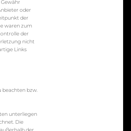
ne Gewähr
 Anbieter oder
eitpunkt der
lte waren zum
ontrolle der
rletzung nicht
rtige Links
zu beachten bzw.
iten unterliegen
chnet. Die
 außerhalb der