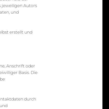
 jeweiligen Autors
vaten, und
lbst erstellt und
e, Anschrift oder
williger Basis. Die
abe
ontaktdaten durch
 und