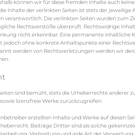
eshalb können wir für diese fremden Inhalte auch kei
e Inhalte der verlinkten Seiten ist stets der jeweilige
en verantwortlich. Die verlinkten Seiten wurden zum Z
gliche Rechtsverstöße überprüft. Rechtswidrige Inha
inkung nicht erkennbar. Eine permanente inhaltliche K
ist jedoch ohne konkrete Anhaltspunkte einer Rechtsve
annt werden von Rechtsverletzungen werden wir dera
nen.
ht
Seiten sind bemüht, stets die Urheberrechte anderer 
e sowie lizenzfreie Werke zurückzugreifen.
enbetreiber erstellten Inhalte und Werke auf diesen Se
berrecht. Beiträge Dritter sind als solche gekennzei
Bearbeitung, Verbreitung und jede Art der Verwertung