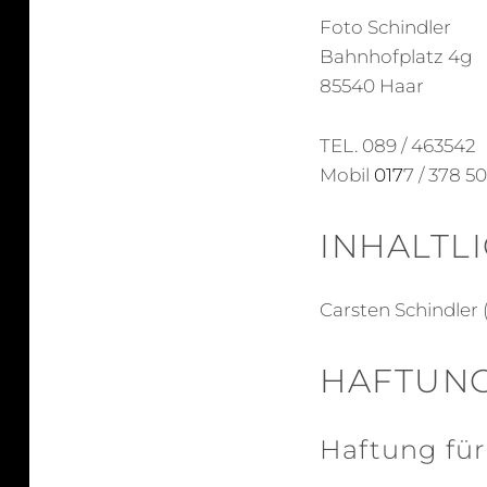
Foto Schindler
Bahnhofplatz 4g
85540 Haar
TEL. 089 / 463542
Mobil
017
7 / 378 50
INHALTL
Carsten Schindler 
HAFTUNG
Haftung für