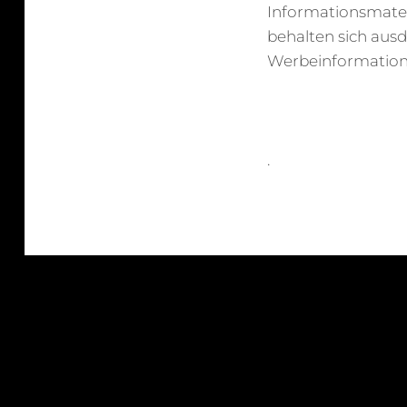
Informationsmateri
behalten sich ausd
Werbeinformatione
.