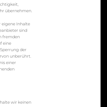
chtigkeit,
währ übernehmen.
r eigene Inhalte
eanbieter sind
en fremden
f eine
 Sperrung der
rvon unberührt.
is einer
chenden
halte wir keinen