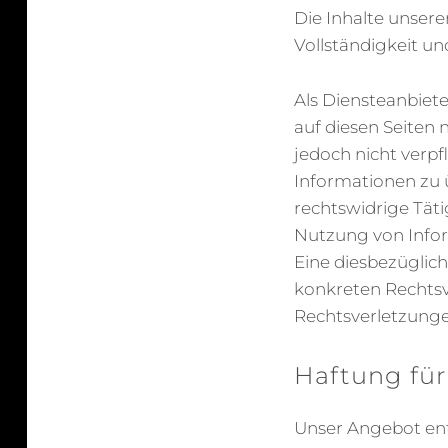
Die Inhalte unserer
Vollständigkeit u
Als Diensteanbiete
auf diesen Seiten 
jedoch nicht verpf
Informationen zu 
rechtswidrige Tät
Nutzung von Infor
Eine diesbezüglich
konkreten Rechts
Rechtsverletzunge
Haftung für
Unser Angebot enth