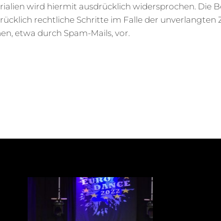
alien wird hiermit ausdrücklich widersprochen. Die Be
rücklich rechtliche Schritte im Falle der unverlangte
n, etwa durch Spam-Mails, vor.